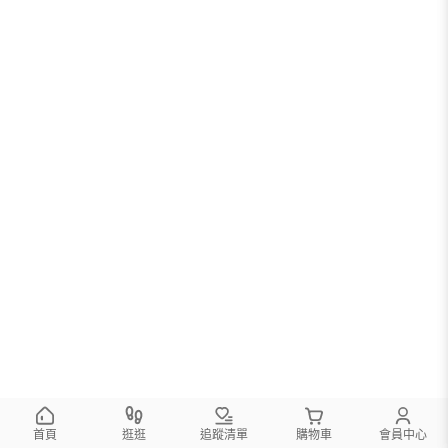
首頁
逛逛
追蹤清單
購物車
會員中心