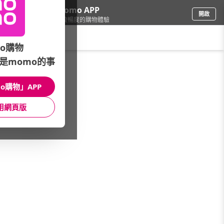
下載momo APP
開啟
給你3倍流暢度的購物體驗
請輸入搜尋關鍵字
o購物
是momo的事
餐廚用品
/
隨行杯/保溫瓶
/
膳魔師
o購物」APP
館長推薦
月銷量
新上市
價格
評價
用網頁版
很抱歉，沒有篩選到符合條件的商品
您可以調整篩選條件試試看