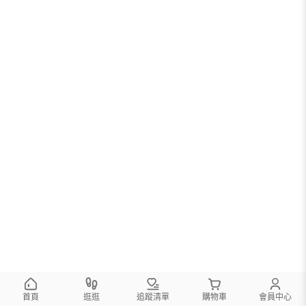
首頁
逛逛
追蹤清單
購物車
會員中心