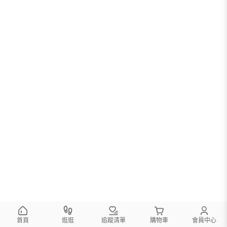
首頁
逛逛
追蹤清單
購物車
會員中心