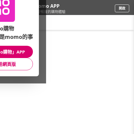
下載momo APP
開啟
給你3倍流暢度的購物體驗
請輸入搜尋關鍵字
o購物
是momo的事
鞋包箱
/
流行包
/
品牌總覽
/
eeCute
o購物」APP
館長推薦
月銷量
新上市
價格
評價
用網頁版
很抱歉，沒有篩選到符合條件的商品
您可以調整篩選條件試試看