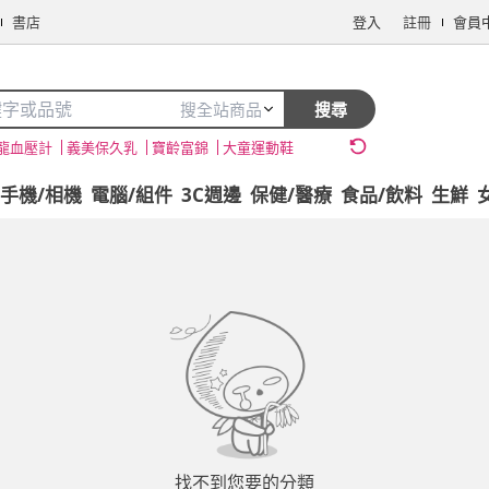
書店
登入
註冊
會員
搜全站商品
搜尋
龍血壓計
義美保久乳
寶齡富錦
大童運動鞋
手機/相機
電腦/組件
3C週邊
保健/醫療
食品/飲料
生鮮
找不到您要的分類