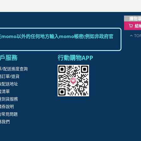
購物
結
TO
momo以外的任何地方輸入momo帳密(例如非政府官
戶服務
行動購物APP
單/配送進度查詢
消訂單/退貨
改配送地址
蹤清單
速到貨服務
價券說明
AQ常見問題
絡我們