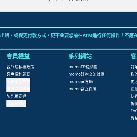
出錯、或變更付款方式，更不會要您前往ATM進行任何操作！不應在
會員權益
系列網站
客
客戶隱私權政策
momoFB粉絲團
訂
客戶權利義務
momo好物交流社團
取
網路安全標章
momo官方IG
更
包裝減量標章
momo富立保險
追
防詐騙宣導
快
碳足跡標籤
折
F
聯