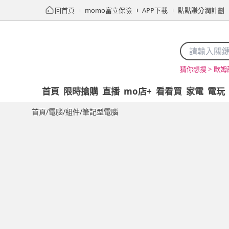
回首頁
momo富立保險
APP下載
點點賺分潤計劃
歐姆
猜你想搜 >
首頁
限時搶購
直播
mo店+
看看買
家電
電玩
首頁
/
電腦/組件
/
筆記型電腦