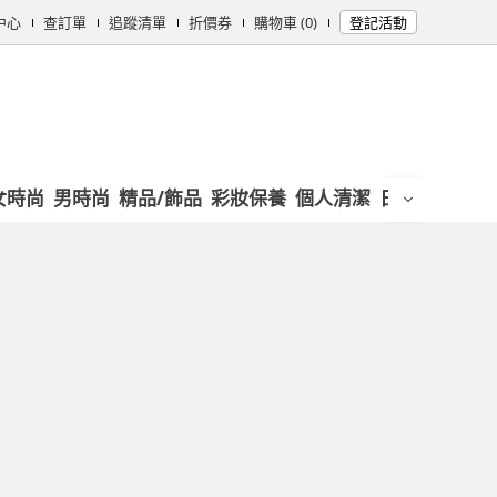
中心
查訂單
追蹤清單
折價券
購物車 (0)
登記活動
女時尚
男時尚
精品/飾品
彩妝保養
個人清潔
日用/紙品
母